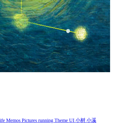
life
Memos
Pictures
running
Theme
UI
小树
小溪