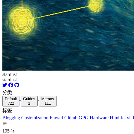
stardust
stardust
分类
Default
Guides
Memos
722
1
111
标签
Blogging
Customization
Fuwari
Github
GPG
Hardware
Html
Jekyll
195 字