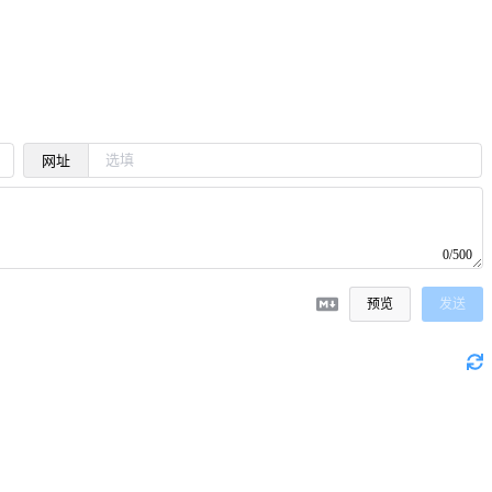
网址
0/500
预览
发送