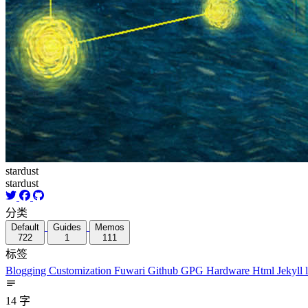
stardust
stardust
分类
Default
Guides
Memos
722
1
111
标签
Blogging
Customization
Fuwari
Github
GPG
Hardware
Html
Jekyll
14 字