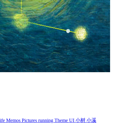
life
Memos
Pictures
running
Theme
UI
小树
小溪