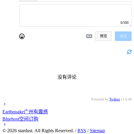
0/500
预览
发送
没有评论
Powered by
Twikoo
v1.6.44
Earthquake广州有震感
Bluehost空间订购
©
2026
stardust. All Rights Reserved. /
RSS
/
Sitemap