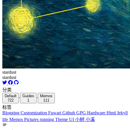
stardust
stardust
分类
Default
Guides
Memos
722
1
111
标签
Blogging
Customization
Fuwari
Github
GPG
Hardware
Html
Jekyll
life
Memos
Pictures
running
Theme
UI
小树
小溪