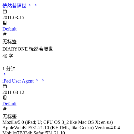
恍然若隔世
2011-03-15
Default
无标签
DIARYONE 恍然若隔世
46 字
|
1 分钟
iPad User Agent
2011-03-12
Default
无标签
Mozilla/5.0 (iPad; U; CPU OS 3_2 like Mac OS X; en-us)
AppleWebKit/531.21.10 (KHTML, like Gecko) Version/4.0.4
Mobile/7B334b Safari/531.21.10