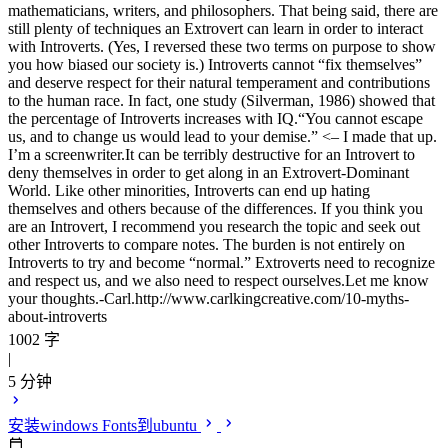
mathematicians, writers, and philosophers. That being said, there are
still plenty of techniques an Extrovert can learn in order to interact
with Introverts. (Yes, I reversed these two terms on purpose to show
you how biased our society is.) Introverts cannot “fix themselves”
and deserve respect for their natural temperament and contributions
to the human race. In fact, one study (Silverman, 1986) showed that
the percentage of Introverts increases with IQ.“You cannot escape
us, and to change us would lead to your demise.” <– I made that up.
I’m a screenwriter.It can be terribly destructive for an Introvert to
deny themselves in order to get along in an Extrovert-Dominant
World. Like other minorities, Introverts can end up hating
themselves and others because of the differences. If you think you
are an Introvert, I recommend you research the topic and seek out
other Introverts to compare notes. The burden is not entirely on
Introverts to try and become “normal.” Extroverts need to recognize
and respect us, and we also need to respect ourselves.Let me know
your thoughts.-Carl.http://www.carlkingcreative.com/10-myths-
about-introverts
1002 字
|
5 分钟
安装windows Fonts到ubuntu