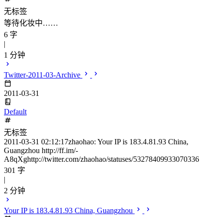
无标签
等待化妆中……
6 字
|
1 分钟
Twitter-2011-03-Archive
2011-03-31
Default
无标签
2011-03-31 02:12:17zhaohao: Your IP is 183.4.81.93 China,
Guangzhou http://ff.im/-
A8qXghttp://twitter.com/zhaohao/statuses/53278409933070336
301 字
|
2 分钟
Your IP is 183.4.81.93 China, Guangzhou