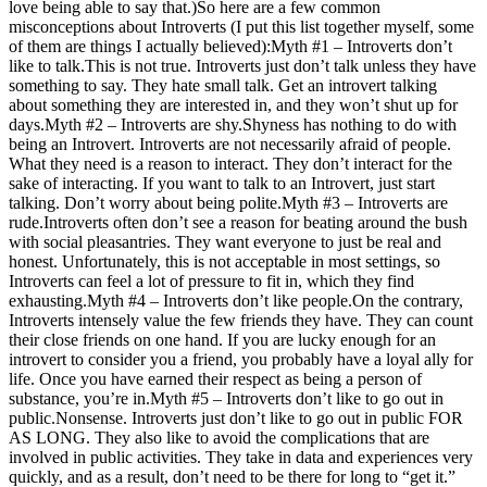
love being able to say that.)So here are a few common
misconceptions about Introverts (I put this list together myself, some
of them are things I actually believed):Myth #1 – Introverts don’t
like to talk.This is not true. Introverts just don’t talk unless they have
something to say. They hate small talk. Get an introvert talking
about something they are interested in, and they won’t shut up for
days.Myth #2 – Introverts are shy.Shyness has nothing to do with
being an Introvert. Introverts are not necessarily afraid of people.
What they need is a reason to interact. They don’t interact for the
sake of interacting. If you want to talk to an Introvert, just start
talking. Don’t worry about being polite.Myth #3 – Introverts are
rude.Introverts often don’t see a reason for beating around the bush
with social pleasantries. They want everyone to just be real and
honest. Unfortunately, this is not acceptable in most settings, so
Introverts can feel a lot of pressure to fit in, which they find
exhausting.Myth #4 – Introverts don’t like people.On the contrary,
Introverts intensely value the few friends they have. They can count
their close friends on one hand. If you are lucky enough for an
introvert to consider you a friend, you probably have a loyal ally for
life. Once you have earned their respect as being a person of
substance, you’re in.Myth #5 – Introverts don’t like to go out in
public.Nonsense. Introverts just don’t like to go out in public FOR
AS LONG. They also like to avoid the complications that are
involved in public activities. They take in data and experiences very
quickly, and as a result, don’t need to be there for long to “get it.”