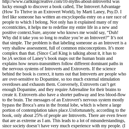
http://www.carlkingcreative.com/10-myths-about-introvertsI was
lucky enough to discover a book called, The Introvert Advantage
(How To Thrive in an Extrovert World), by Marti Laney, Psy.D. I
feel like someone has written an encyclopedia entry on a rare race of
people to which I belong. Not only has it explained many of my
eccentricities, it helps me to redefine my entire life in a new and
positive context.Sure, anyone who knows me would say, “Duh!
Why did it take you so long to realize you’re an Introvert?” It’s not
that simple. The problem is that labeling someone as an Introvert is a
very shallow assessment, full of common misconceptions. It’s more
complex than that. (Since Carl King is talking about it, it has to
be.)A section of Laney’s book maps out the human brain and
explains how neuro-transmitters follow different dominant paths in
the nervous systems of Introverts and Extroverts. If the science
behind the book is correct, it turns out that Introverts are people who
are over-sensitive to Dopamine, so too much external stimulation
overdoses and exhausts them. Conversely, Extroverts can’t get
enough Dopamine, and they require Adrenaline for their brains to
create it. Extroverts also have a shorter pathway and less blood-flow
to the brain. The messages of an Extrovert’s nervous system mostly
bypass the Broca’s area in the frontal lobe, which is where a large
portion of contemplation takes place.Unfortunately, according to the
book, only about 25% of people are Introverts. There are even fewer
that are as extreme as I am. This leads to a lot of misunderstandings,
since society doesn’t have very much experience with my people. (I