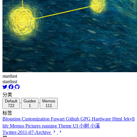
stardust
stardust
分类
Default
Guides
Memos
722
1
111
标签
Blogging
Customization
Fuwari
Github
GPG
Hardware
Html
Jekyll
life
Memos
Pictures
running
Theme
UI
小树
小溪
Twitter-2011-07-Archive