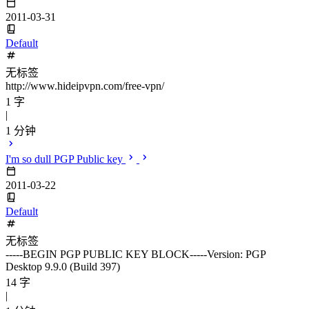
2011-03-31
Default
无标签
http://www.hideipvpn.com/free-vpn/
1 字
|
1 分钟
I'm so dull PGP Public key
2011-03-22
Default
无标签
-----BEGIN PGP PUBLIC KEY BLOCK-----Version: PGP
Desktop 9.9.0 (Build 397)
14 字
|