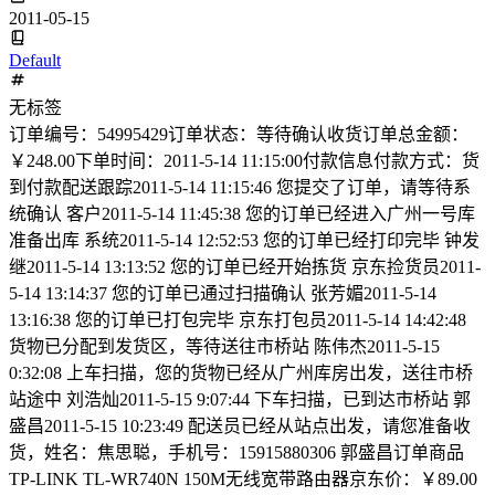
2011-05-15
Default
无标签
订单编号：54995429订单状态：等待确认收货订单总金额：
￥248.00下单时间：2011-5-14 11:15:00付款信息付款方式：货
到付款配送跟踪2011-5-14 11:15:46 您提交了订单，请等待系
统确认 客户2011-5-14 11:45:38 您的订单已经进入广州一号库
准备出库 系统2011-5-14 12:52:53 您的订单已经打印完毕 钟发
继2011-5-14 13:13:52 您的订单已经开始拣货 京东捡货员2011-
5-14 13:14:37 您的订单已通过扫描确认 张芳媚2011-5-14
13:16:38 您的订单已打包完毕 京东打包员2011-5-14 14:42:48
货物已分配到发货区，等待送往市桥站 陈伟杰2011-5-15
0:32:08 上车扫描，您的货物已经从广州库房出发，送往市桥
站途中 刘浩灿2011-5-15 9:07:44 下车扫描，已到达市桥站 郭
盛昌2011-5-15 10:23:49 配送员已经从站点出发，请您准备收
货，姓名：焦思聪，手机号：15915880306 郭盛昌订单商品
TP-LINK TL-WR740N 150M无线宽带路由器京东价：￥89.00