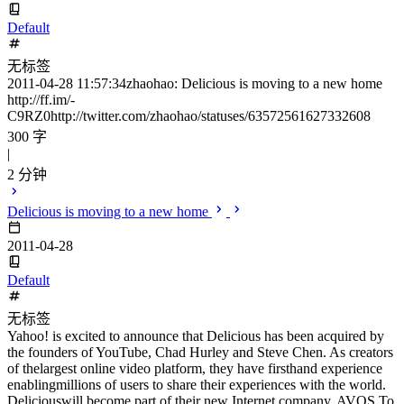
Default
无标签
2011-04-28 11:57:34zhaohao: Delicious is moving to a new home
http://ff.im/-
C9RZ0http://twitter.com/zhaohao/statuses/63572561627332608
300 字
|
2 分钟
Delicious is moving to a new home
2011-04-28
Default
无标签
Yahoo! is excited to announce that Delicious has been acquired by
the founders of YouTube, Chad Hurley and Steve Chen. As creators
of thelargest online video platform, they have firsthand experience
enablingmillions of users to share their experiences with the world.
Deliciouswill become part of their new Internet company, AVOS.To