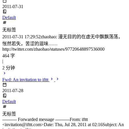
2011-07-31
Default
无标签
2011-07-31 17:29:52zhaohao: 漫无目的的在虚无中飘飘荡荡，
怅然若失，苦涩的滋味……
http://twitter.com/zhaohao/statuses/97720648897536000
464 字
|
2 分钟
Fwd: An invitation to ifttt
2011-07-28
Default
无标签
---------- Forwarded message ----------From: ifttt
<invitation@ifttt.com>Date: Thu, Jul 28, 2011 at 02:16Subject: An