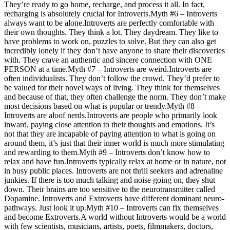
They’re ready to go home, recharge, and process it all. In fact,
recharging is absolutely crucial for Introverts.Myth #6 – Introverts
always want to be alone.Introverts are perfectly comfortable with
their own thoughts. They think a lot. They daydream. They like to
have problems to work on, puzzles to solve. But they can also get
incredibly lonely if they don’t have anyone to share their discoveries
with. They crave an authentic and sincere connection with ONE
PERSON at a time.Myth #7 – Introverts are weird.Introverts are
often individualists. They don’t follow the crowd. They’d prefer to
be valued for their novel ways of living. They think for themselves
and because of that, they often challenge the norm. They don’t make
most decisions based on what is popular or trendy.Myth #8 –
Introverts are aloof nerds.Introverts are people who primarily look
inward, paying close attention to their thoughts and emotions. It’s
not that they are incapable of paying attention to what is going on
around them, it’s just that their inner world is much more stimulating
and rewarding to them.Myth #9 – Introverts don’t know how to
relax and have fun.Introverts typically relax at home or in nature, not
in busy public places. Introverts are not thrill seekers and adrenaline
junkies. If there is too much talking and noise going on, they shut
down. Their brains are too sensitive to the neurotransmitter called
Dopamine. Introverts and Extroverts have different dominant neuro-
pathways. Just look it up.Myth #10 – Introverts can fix themselves
and become Extroverts.A world without Introverts would be a world
with few scientists, musicians, artists, poets, filmmakers, doctors,