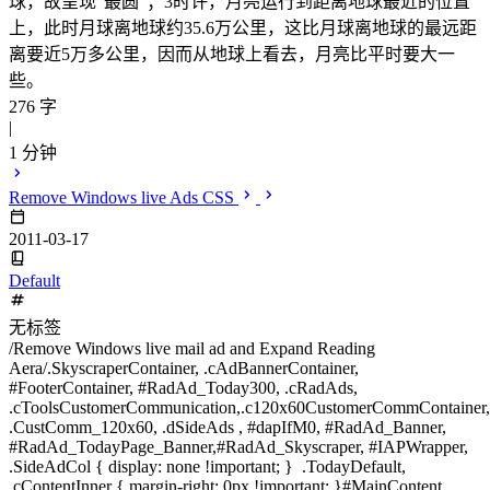
球，故呈现“最圆”；3时许，月亮运行到距离地球最近的位置
上，此时月球离地球约35.6万公里，这比月球离地球的最远距
离要近5万多公里，因而从地球上看去，月亮比平时要大一
些。
276 字
|
1 分钟
Remove Windows live Ads CSS
2011-03-17
Default
无标签
/Remove Windows live mail ad and Expand Reading
Aera/.SkyscraperContainer, .cAdBannerContainer,
#FooterContainer, #RadAd_Today300, .cRadAds,
.cToolsCustomerCommunication,.c120x60CustomerCommContainer,
.CustComm_120x60, .dSideAds , #dapIfM0, #RadAd_Banner,
#RadAd_TodayPage_Banner,#RadAd_Skyscraper, #IAPWrapper,
.SideAdCol { display: none !important; } .TodayDefault,
.cContentInner { margin-right: 0px !important; }#MainContent,