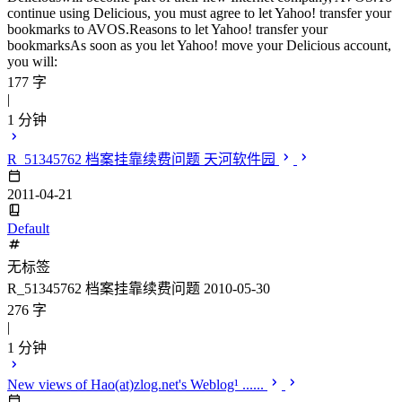
continue using Delicious, you must agree to let Yahoo! transfer your
bookmarks to AVOS.Reasons to let Yahoo! transfer your
bookmarksAs soon as you let Yahoo! move your Delicious account,
you will:
177 字
|
1 分钟
R_51345762 档案挂靠续费问题 天河软件园
2011-04-21
Default
无标签
R_51345762 档案挂靠续费问题 2010-05-30
276 字
|
1 分钟
New views of Hao(at)zlog.net's Weblog¹ ......