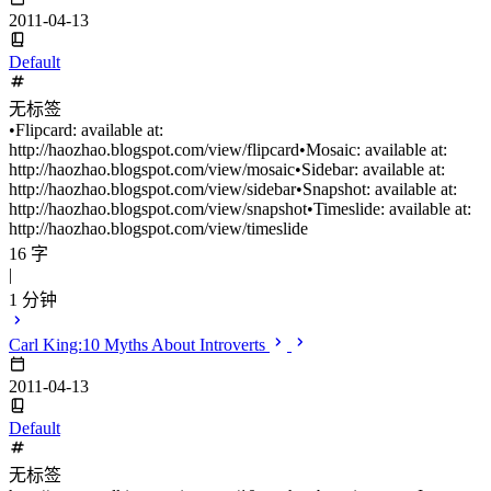
2011-04-13
Default
无标签
•Flipcard: available at:
http://haozhao.blogspot.com/view/flipcard•Mosaic: available at:
http://haozhao.blogspot.com/view/mosaic•Sidebar: available at:
http://haozhao.blogspot.com/view/sidebar•Snapshot: available at:
http://haozhao.blogspot.com/view/snapshot•Timeslide: available at:
http://haozhao.blogspot.com/view/timeslide
16 字
|
1 分钟
Carl King:10 Myths About Introverts
2011-04-13
Default
无标签