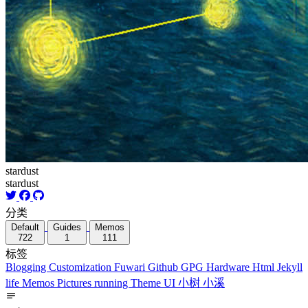
stardust
stardust
分类
Default
Guides
Memos
722
1
111
标签
Blogging
Customization
Fuwari
Github
GPG
Hardware
Html
Jekyll
life
Memos
Pictures
running
Theme
UI
小树
小溪