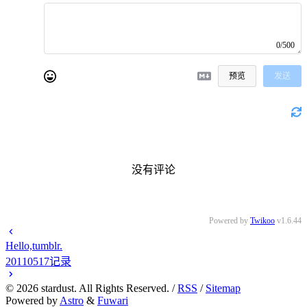
0/500
预览
发送
没有评论
Powered by
Twikoo
v1.6.44
Hello,tumblr.
20110517记录
©
2026
stardust. All Rights Reserved. /
RSS
/
Sitemap
Powered by
Astro
&
Fuwari