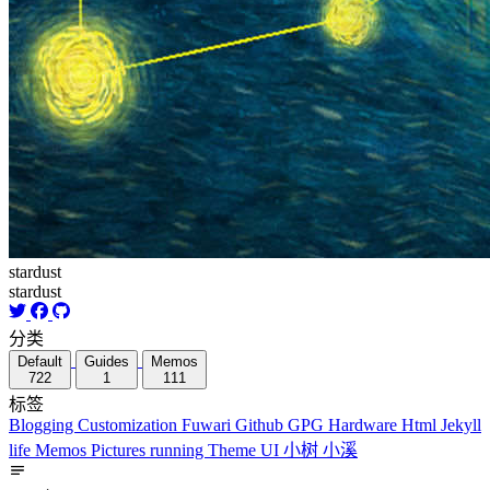
stardust
stardust
分类
Default
Guides
Memos
722
1
111
标签
Blogging
Customization
Fuwari
Github
GPG
Hardware
Html
Jekyll
life
Memos
Pictures
running
Theme
UI
小树
小溪