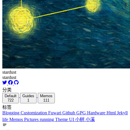
stardust
stardust
分类
Default
Guides
Memos
722
1
111
标签
Blogging
Customization
Fuwari
Github
GPG
Hardware
Html
Jekyll
life
Memos
Pictures
running
Theme
UI
小树
小溪