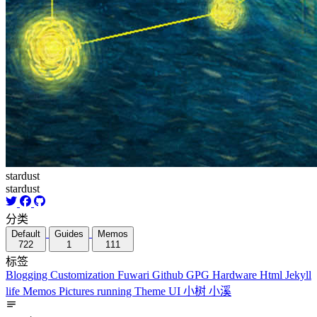
stardust
stardust
分类
Default
Guides
Memos
722
1
111
标签
Blogging
Customization
Fuwari
Github
GPG
Hardware
Html
Jekyll
life
Memos
Pictures
running
Theme
UI
小树
小溪