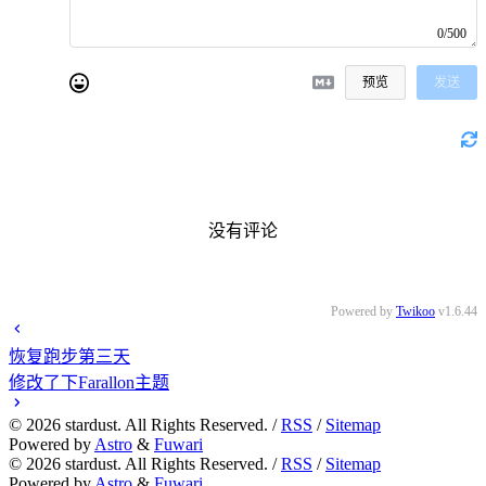
0/500
预览
发送
没有评论
Powered by
Twikoo
v1.6.44
恢复跑步第三天
修改了下Farallon主题
©
2026
stardust. All Rights Reserved. /
RSS
/
Sitemap
Powered by
Astro
&
Fuwari
©
2026
stardust. All Rights Reserved. /
RSS
/
Sitemap
Powered by
Astro
&
Fuwari