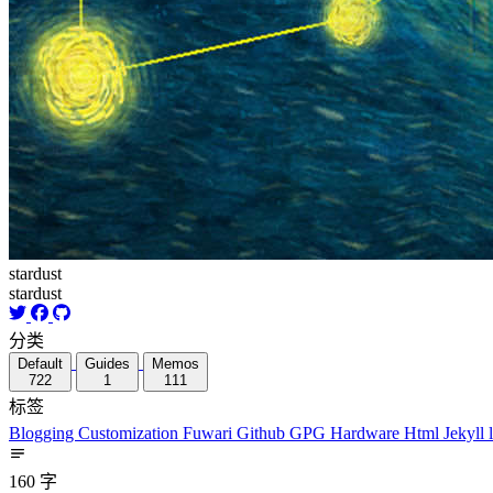
stardust
stardust
分类
Default
Guides
Memos
722
1
111
标签
Blogging
Customization
Fuwari
Github
GPG
Hardware
Html
Jekyll
160 字