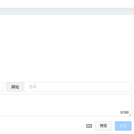
网址
0/500
预览
发送