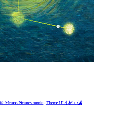
life
Memos
Pictures
running
Theme
UI
小树
小溪