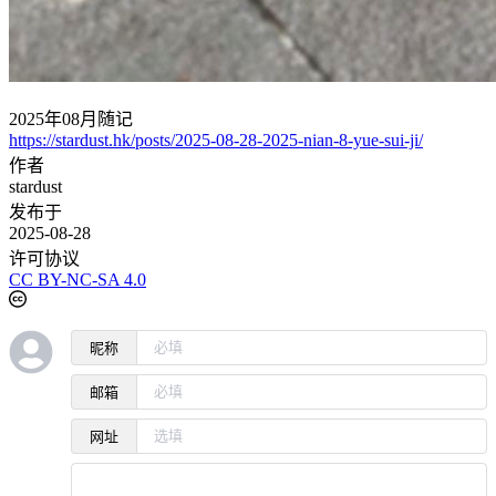
2025年08月随记
https://stardust.hk/posts/2025-08-28-2025-nian-8-yue-sui-ji/
作者
stardust
发布于
2025-08-28
许可协议
CC BY-NC-SA 4.0
昵称
邮箱
网址