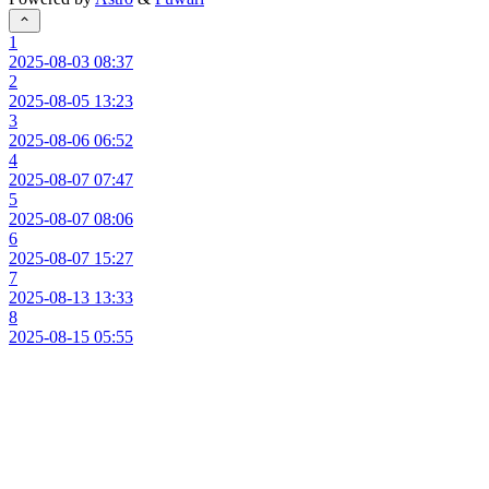
1
2025-08-03 08:37
2
2025-08-05 13:23
3
2025-08-06 06:52
4
2025-08-07 07:47
5
2025-08-07 08:06
6
2025-08-07 15:27
7
2025-08-13 13:33
8
2025-08-15 05:55