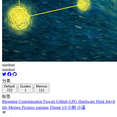
stardust
stardust
分类
Default
Guides
Memos
722
1
111
标签
Blogging
Customization
Fuwari
Github
GPG
Hardware
Html
Jekyll
life
Memos
Pictures
running
Theme
UI
小树
小溪