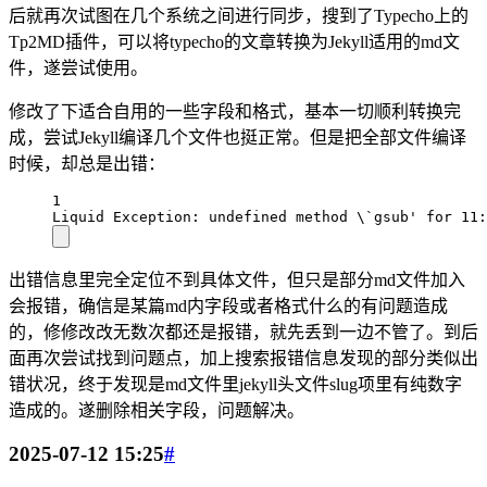
后就再次试图在几个系统之间进行同步，搜到了Typecho上的
Tp2MD插件，可以将typecho的文章转换为Jekyll适用的md文
件，遂尝试使用。
修改了下适合自用的一些字段和格式，基本一切顺利转换完
成，尝试Jekyll编译几个文件也挺正常。但是把全部文件编译
时候，却总是出错：
1
Liquid Exception: undefined method \`gsub' for 11:
出错信息里完全定位不到具体文件，但只是部分md文件加入
会报错，确信是某篇md内字段或者格式什么的有问题造成
的，修修改改无数次都还是报错，就先丢到一边不管了。到后
面再次尝试找到问题点，加上搜索报错信息发现的部分类似出
错状况，终于发现是md文件里jekyll头文件slug项里有纯数字
造成的。遂删除相关字段，问题解决。
2025-07-12 15:25
#