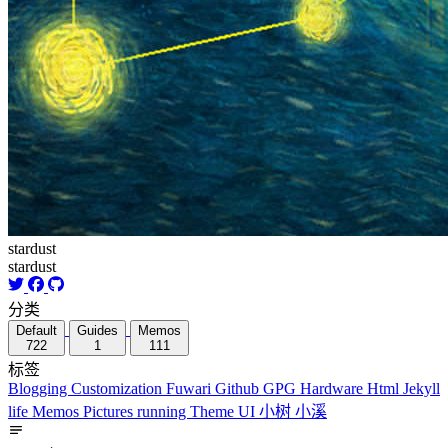
stardust
stardust
分类
Default
Guides
Memos
722
1
111
标签
Blogging
Customization
Fuwari
Github
GPG
Hardware
Html
Jekyll
life
Memos
Pictures
running
Theme
UI
小树
小溪