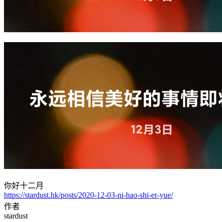
你好十二月
https://stardust.hk/posts/2020-12-03-ni-hao-shi-er-yue/
作者
stardust