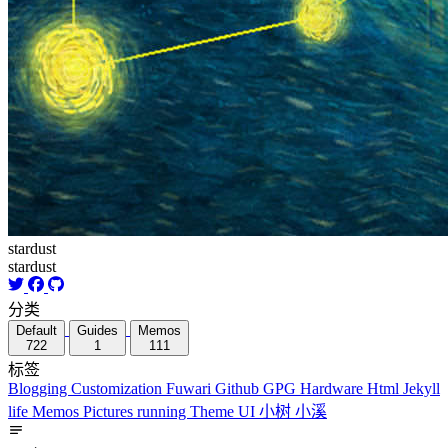
stardust
stardust
分类
Default
Guides
Memos
722
1
111
标签
Blogging
Customization
Fuwari
Github
GPG
Hardware
Html
Jekyll
life
Memos
Pictures
running
Theme
UI
小树
小溪