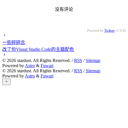
没有评论
Powered by
Twikoo
v1.6.44
一些碎碎念
改了份Visual Studio Code的主题配色
©
2026
stardust. All Rights Reserved. /
RSS
/
Sitemap
Powered by
Astro
&
Fuwari
©
2026
stardust. All Rights Reserved. /
RSS
/
Sitemap
Powered by
Astro
&
Fuwari