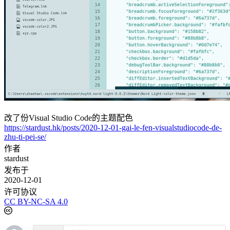
改了份Visual Studio Code的主题配色
https://stardust.hk/posts/2020-12-01-gai-le-fen-visualstudiocode-de-
zhu-ti-pei-se/
作者
stardust
发布于
2020-12-01
许可协议
CC BY-NC-SA 4.0