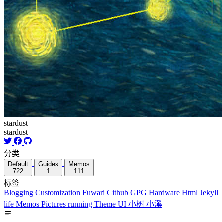
stardust
stardust
分类
Default
Guides
Memos
722
1
111
标签
Blogging
Customization
Fuwari
Github
GPG
Hardware
Html
Jekyll
life
Memos
Pictures
running
Theme
UI
小树
小溪