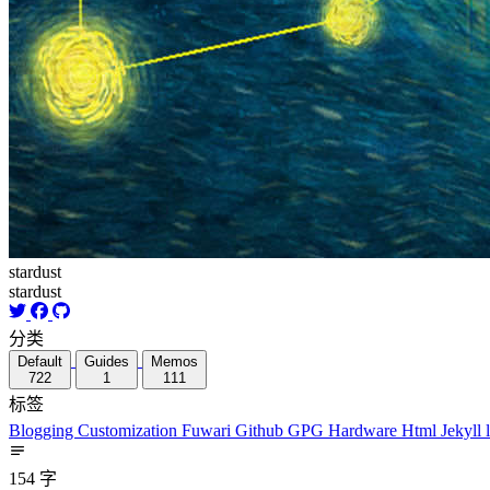
stardust
stardust
分类
Default
Guides
Memos
722
1
111
标签
Blogging
Customization
Fuwari
Github
GPG
Hardware
Html
Jekyll
154 字