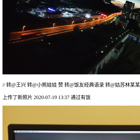
// 转@王兴 转@小熊娃娃 赞 转@饭友经典语录 转@姑苏林某某 
上传了新照片 2020-07-19 13:37 通过有饭