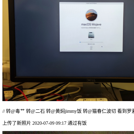
// 转@毒艹 转@二石 转@黄焖jimmy饭 转@猫春仁波切 看到
上传了新照片 2020-07-09 09:17 通过有饭