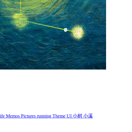
life
Memos
Pictures
running
Theme
UI
小树
小溪