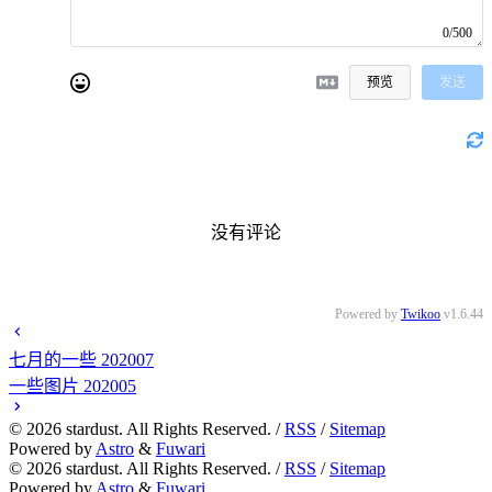
0/500
预览
发送
没有评论
Powered by
Twikoo
v1.6.44
七月的一些 202007
一些图片 202005
©
2026
stardust. All Rights Reserved. /
RSS
/
Sitemap
Powered by
Astro
&
Fuwari
©
2026
stardust. All Rights Reserved. /
RSS
/
Sitemap
Powered by
Astro
&
Fuwari