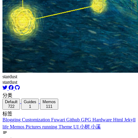
stardust
stardust
分类
Default
Guides
Memos
722
1
111
标签
Blogging
Customization
Fuwari
Github
GPG
Hardware
Html
Jekyll
life
Memos
Pictures
running
Theme
UI
小树
小溪