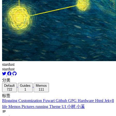
stardust
stardust
分类
Default
Guides
Memos
722
1
111
标签
Blogging
Customization
Fuwari
Github
GPG
Hardware
Html
Jekyll
life
Memos
Pictures
running
Theme
UI
小树
小溪