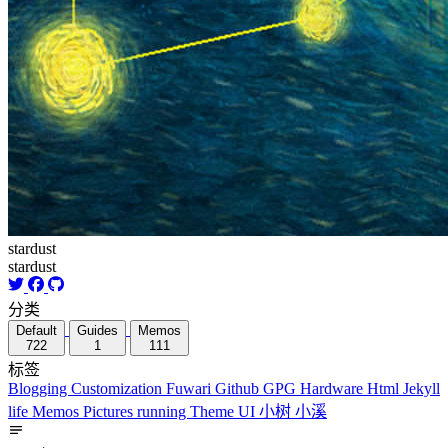
stardust
stardust
分类
Default
Guides
Memos
722
1
111
标签
Blogging
Customization
Fuwari
Github
GPG
Hardware
Html
Jekyll
life
Memos
Pictures
running
Theme
UI
小树
小溪