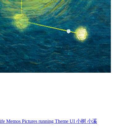
life
Memos
Pictures
running
Theme
UI
小树
小溪