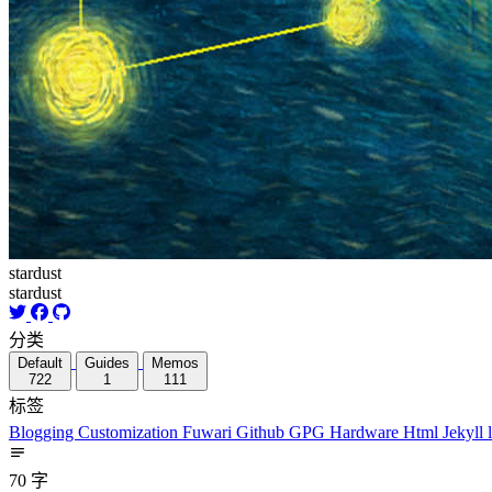
stardust
stardust
分类
Default
Guides
Memos
722
1
111
标签
Blogging
Customization
Fuwari
Github
GPG
Hardware
Html
Jekyll
70 字