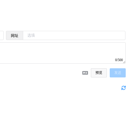
网址
0/500
预览
发送