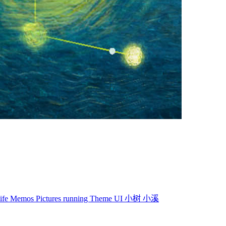
life
Memos
Pictures
running
Theme
UI
小树
小溪