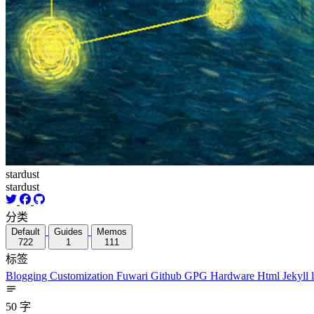
stardust
stardust
分类
Default
Guides
Memos
722
1
111
标签
Blogging
Customization
Fuwari
Github
GPG
Hardware
Html
Jekyll
50 字