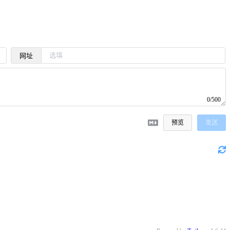
网址
0/500
预览
发送