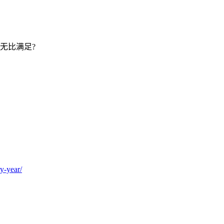
无比满足?
y-year/