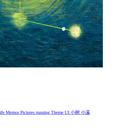
life
Memos
Pictures
running
Theme
UI
小树
小溪