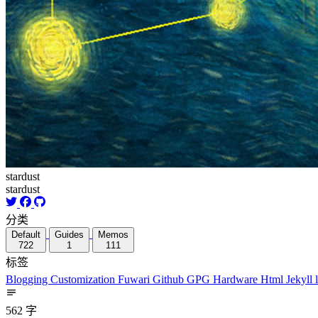
stardust
stardust
分类
Default
Guides
Memos
722
1
111
标签
Blogging
Customization
Fuwari
Github
GPG
Hardware
Html
Jekyll
562 字