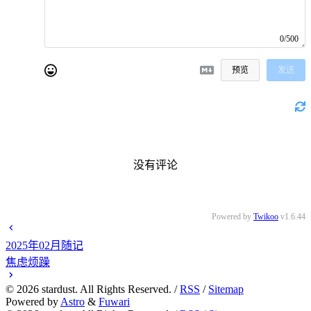
0/500
预览
发送
没有评论
Powered by
Twikoo
v1.6.44
2025年02月随记
焦虑烦躁
©
2026
stardust. All Rights Reserved. /
RSS
/
Sitemap
Powered by
Astro
&
Fuwari