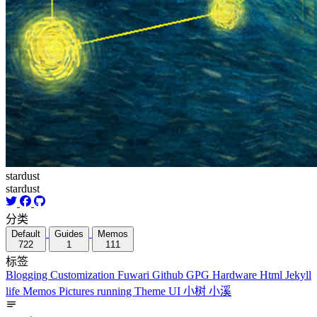
stardust
stardust
分类
Default
Guides
Memos
722
1
111
标签
Blogging
Customization
Fuwari
Github
GPG
Hardware
Html
Jekyll
life
Memos
Pictures
running
Theme
UI
小树
小溪