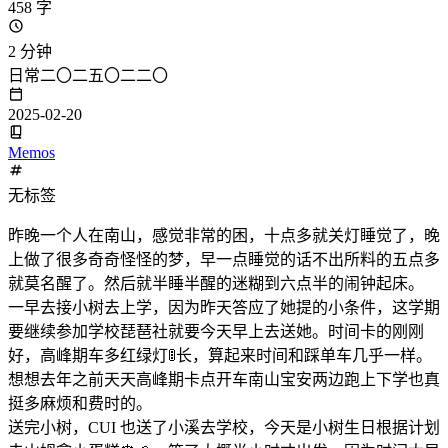
458 字
2 分钟
日常二〇二五〇二二〇
2025-02-20
Memos
无标签
昨晚一个人在南山，感觉非常的困，十点多就关灯睡觉了，晚
上做了很多奇奇怪怪的梦，早一点睡觉的话不出所料的五点多
就莫名醒了。然后就半睡半醒的迷糊到六点半的闹钟起床。
一早去接小树去上学，因为昨天答应了她提的小条件，这学期
要继续参加学校琵琶社就要今天早上去送她。时间卡的刚刚
好，高峰期车多红绿灯🚦长，算起来时间和踩单车几乎一样。
想想去年之前天天高峰期卡点开车南山宝安两边跑上下学也真
挺多麻烦和费时的。
送完小树，CUI 也送了小溪去学校，今天是小树生日根据计划