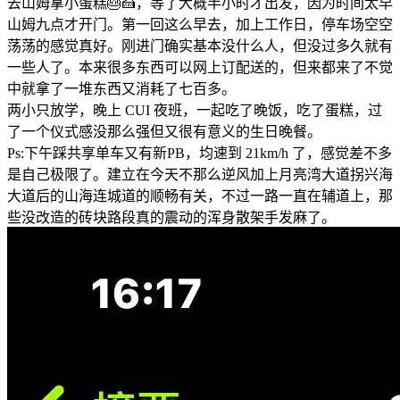
去山姆拿小蛋糕🎂🍰，等了大概半小时才出发，因为时间太早
山姆九点才开门。第一回这么早去，加上工作日，停车场空空
荡荡的感觉真好。刚进门确实基本没什么人，但没过多久就有
一些人了。本来很多东西可以网上订配送的，但来都来了不觉
中就拿了一堆东西又消耗了七百多。
两小只放学，晚上 CUI 夜班，一起吃了晚饭，吃了蛋糕，过
了一个仪式感没那么强但又很有意义的生日晚餐。
Ps:下午踩共享单车又有新PB，均速到 21km/h 了，感觉差不多
是自己极限了。建立在今天不那么逆风加上月亮湾大道拐兴海
大道后的山海连城道的顺畅有关，不过一路一直在辅道上，那
些没改造的砖块路段真的震动的浑身散架手发麻了。