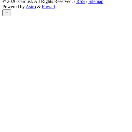
©
2026
stardust. All Rights Reserved. /
RSS
/
Sitemap
Powered by
Astro
&
Fuwari