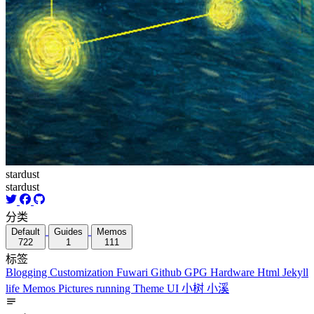
stardust
stardust
分类
Default
Guides
Memos
722
1
111
标签
Blogging
Customization
Fuwari
Github
GPG
Hardware
Html
Jekyll
life
Memos
Pictures
running
Theme
UI
小树
小溪