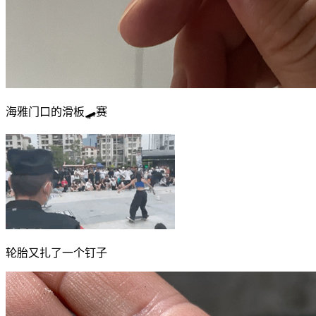
海雅门口的滑板🛹赛
轮胎又扎了一个钉子