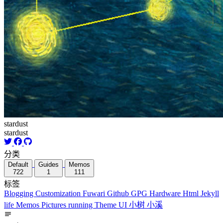
stardust
stardust
分类
Default
Guides
Memos
722
1
111
标签
Blogging
Customization
Fuwari
Github
GPG
Hardware
Html
Jekyll
life
Memos
Pictures
running
Theme
UI
小树
小溪