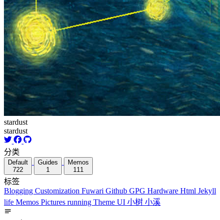
stardust
stardust
分类
Default
Guides
Memos
722
1
111
标签
Blogging
Customization
Fuwari
Github
GPG
Hardware
Html
Jekyll
life
Memos
Pictures
running
Theme
UI
小树
小溪