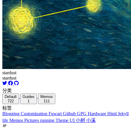
stardust
stardust
分类
Default
Guides
Memos
722
1
111
标签
Blogging
Customization
Fuwari
Github
GPG
Hardware
Html
Jekyll
life
Memos
Pictures
running
Theme
UI
小树
小溪