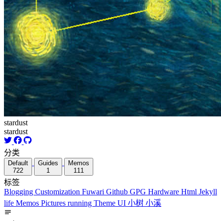
stardust
stardust
分类
Default
Guides
Memos
722
1
111
标签
Blogging
Customization
Fuwari
Github
GPG
Hardware
Html
Jekyll
life
Memos
Pictures
running
Theme
UI
小树
小溪