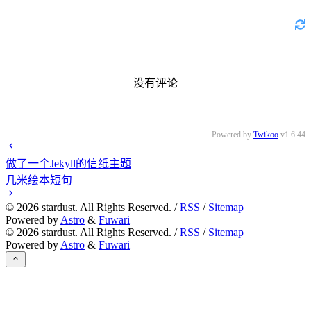
没有评论
Powered by
Twikoo
v1.6.44
做了一个Jekyll的信纸主题
几米绘本短句
©
2026
stardust. All Rights Reserved. /
RSS
/
Sitemap
Powered by
Astro
&
Fuwari
©
2026
stardust. All Rights Reserved. /
RSS
/
Sitemap
Powered by
Astro
&
Fuwari