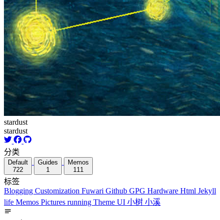
stardust
stardust
分类
Default
Guides
Memos
722
1
111
标签
Blogging
Customization
Fuwari
Github
GPG
Hardware
Html
Jekyll
life
Memos
Pictures
running
Theme
UI
小树
小溪