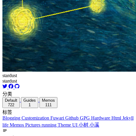
stardust
stardust
分类
Default
Guides
Memos
722
1
111
标签
Blogging
Customization
Fuwari
Github
GPG
Hardware
Html
Jekyll
life
Memos
Pictures
running
Theme
UI
小树
小溪