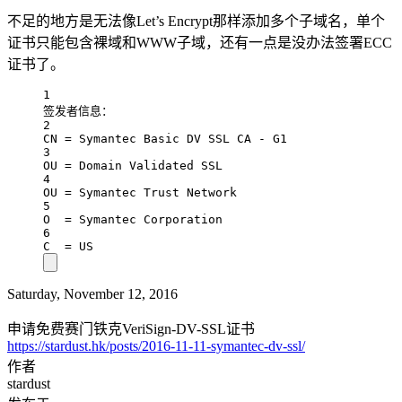
不足的地方是无法像Let’s Encrypt那样添加多个子域名，单个
证书只能包含裸域和WWW子域，还有一点是没办法签署ECC
证书了。
1
签发者信息：
2
CN 
=
 Symantec Basic DV SSL CA 
-
 G1
3
OU 
=
 Domain Validated SSL
4
OU 
=
 Symantec Trust Network
5
O  
=
 Symantec Corporation
6
C  
=
 US
Saturday, November 12, 2016
申请免费赛门铁克VeriSign-DV-SSL证书
https://stardust.hk/posts/2016-11-11-symantec-dv-ssl/
作者
stardust