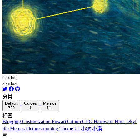
stardust
stardust
分类
Default
Guides
Memos
722
1
111
标签
Blogging
Customization
Fuwari
Github
GPG
Hardware
Html
Jekyll
life
Memos
Pictures
running
Theme
UI
小树
小溪