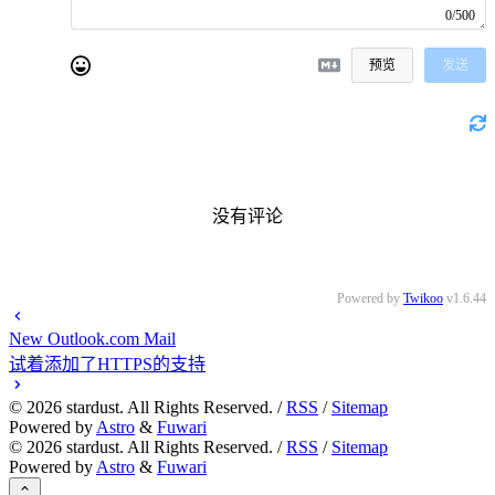
0/500
预览
发送
没有评论
Powered by
Twikoo
v1.6.44
New Outlook.com Mail
试着添加了HTTPS的支持
©
2026
stardust. All Rights Reserved. /
RSS
/
Sitemap
Powered by
Astro
&
Fuwari
©
2026
stardust. All Rights Reserved. /
RSS
/
Sitemap
Powered by
Astro
&
Fuwari