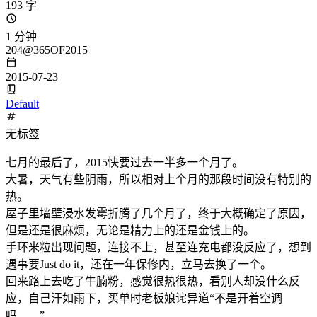
193 字
1 分钟
204@365OF2015
2015-07-23
Default
无标签
七月的最后了，2015快要过去一半多一个月了。
大暑，天气有些阴雨，所以相对上个月的那段时间没有特别的
热。
屋子里墙壁浸水发霉折腾了几个月了，终于大概确定了原因，
但是还是很麻烦，无论是精力上的还是金钱上的。
手环米粒出现问题，连接不上，甚至连充电都没反应了，想到
遇事要Just do it，还在一年保修内，立马去换了一个。
回来路上去吃了牛腩粉，感觉很热很热，看别人却没什么反
应，自己汗如雨下，买单时老板娘诧异道“不是开着空调
吗……”