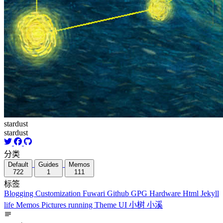
stardust
stardust
分类
Default
Guides
Memos
722
1
111
标签
Blogging
Customization
Fuwari
Github
GPG
Hardware
Html
Jekyll
life
Memos
Pictures
running
Theme
UI
小树
小溪