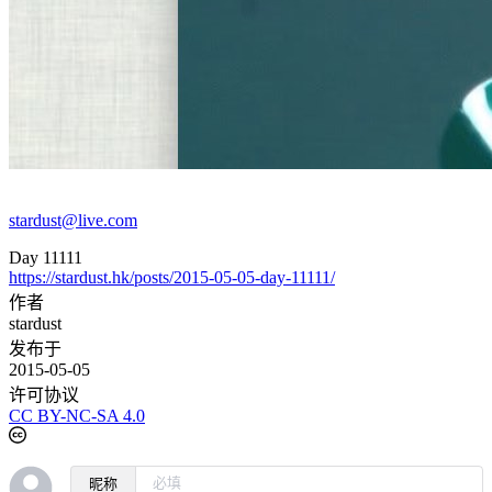
stardust@live.com
Day 11111
https://stardust.hk/posts/2015-05-05-day-11111/
作者
stardust
发布于
2015-05-05
许可协议
CC BY-NC-SA 4.0
昵称