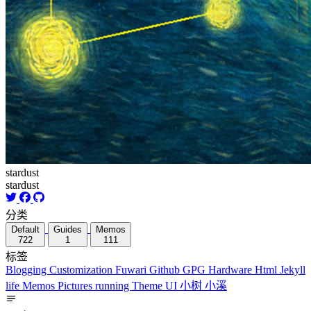
stardust
stardust
分类
Default
Guides
Memos
722
1
111
标签
Blogging
Customization
Fuwari
Github
GPG
Hardware
Html
Jekyll
life
Memos
Pictures
running
Theme
UI
小树
小溪