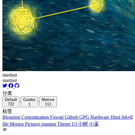
stardust
stardust
分类
Default
Guides
Memos
722
1
111
标签
Blogging
Customization
Fuwari
Github
GPG
Hardware
Html
Jekyll
life
Memos
Pictures
running
Theme
UI
小树
小溪