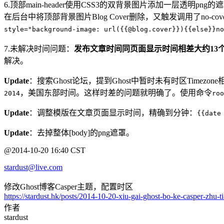
6.顶部main-header使用CSS3的双背景图片添加一层透明png的
在后台中将顶部背景图片Blog Cover删除，又触发调用了no-cover 
style="background-image: url({{@blog.cover}}){{else}}no
7.未解决时间问题：
发布文章时间同页面显示时间相差大约13
解决。
Update
：搜索Ghost论坛，提到Ghost中暂时未有时区Timezon
，美国东部时间。这样时差的问题就明确了。使用命令
2014
roo
Update
：调整模版在文章页面显示时间，精确到分钟：
{{date
Update
：去掉整体[body]的png遮罩。
@2014-10-20 16:40 CST
stardust@live.com
修改Ghost博客Casper主题，配置时区
https://stardust.hk/posts/2014-10-20-xiu-gai-ghost-bo-ke-casper-zhu-ti
作者
stardust