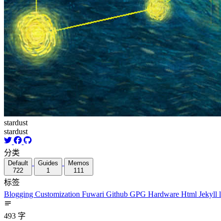
stardust
stardust
分类
Default
Guides
Memos
722
1
111
标签
Blogging
Customization
Fuwari
Github
GPG
Hardware
Html
Jekyll
493 字