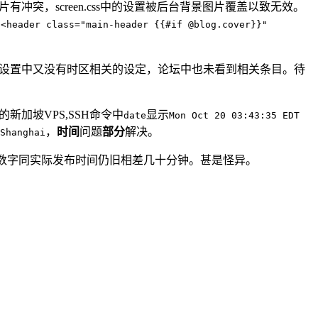
置顶部图片有冲突，screen.css中的设置被后台背景图片覆盖以致无效。
将
<header class="main-header {{#if @blog.cover}}"
后台设置中又没有时区相关的设定，论坛中也未看到相关条目。待
n的新加坡VPS,SSH命令中
显示
date
Mon Oct 20 03:43:35 EDT
，
时间
问题
部分
解决。
Shanghai
数字同实际发布时间仍旧相差几十分钟。甚是怪异。