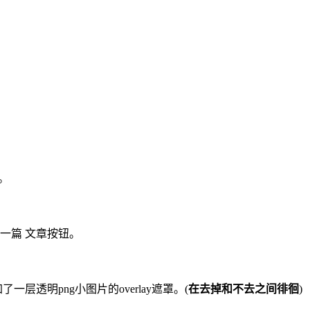
果。
一篇 文章按钮。
透明png小图片的overlay遮罩。(
在去掉和不去之间徘徊
)