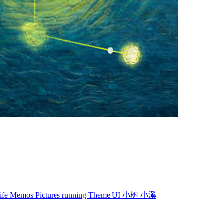
life
Memos
Pictures
running
Theme
UI
小树
小溪