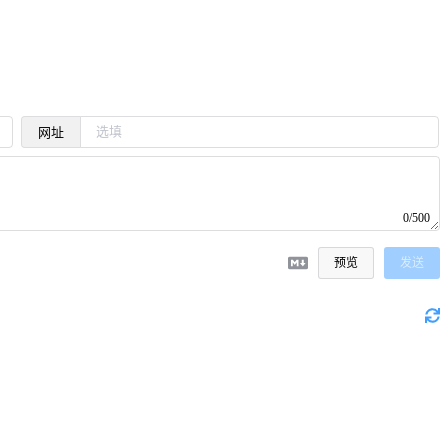
网址
0/500
预览
发送