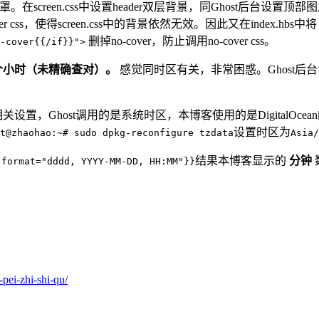
遮罩。在screen.css中设置header双层背景，同Ghost后台设
css，使得screen.css中的背景依然无效。因此又在index.hbs中
删掉no-cover，防止调用no-cover css。
-cover{{/if}}">
个小时（未精确查对）。
感觉同时区有关，非常困惑。Ghost
e相关设置，Ghost调用的是系统时区，本博客使用的是DigitalOcea
设置时区为
t@zhaohao:~# sudo dpkg-reconfigure tzdata
Asia/
结果本博客显示的
分钟
 format="dddd, YYYY-MM-DD, HH:MM"}}
-pei-zhi-shi-qu/