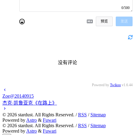
0/500
预览
发送
没有评论
Powered by
Twikoo
v1.6.44
Zoe@20140915
杰克·凯鲁亚克《在路上》
©
2026
stardust. All Rights Reserved. /
RSS
/
Sitemap
Powered by
Astro
&
Fuwari
©
2026
stardust. All Rights Reserved. /
RSS
/
Sitemap
Powered by
Astro
&
Fuwari