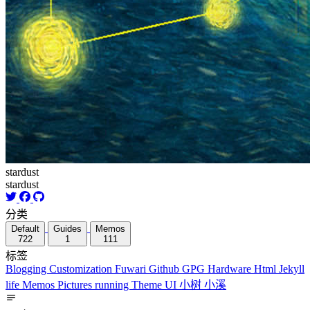
stardust
stardust
分类
Default
Guides
Memos
722
1
111
标签
Blogging
Customization
Fuwari
Github
GPG
Hardware
Html
Jekyll
life
Memos
Pictures
running
Theme
UI
小树
小溪