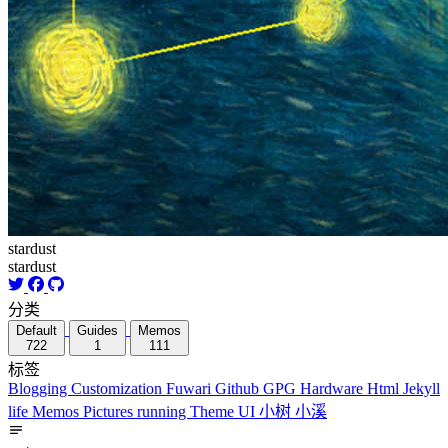
stardust
stardust
分类
Default
Guides
Memos
722
1
111
标签
Blogging
Customization
Fuwari
Github
GPG
Hardware
Html
Jekyll
life
Memos
Pictures
running
Theme
UI
小树
小溪