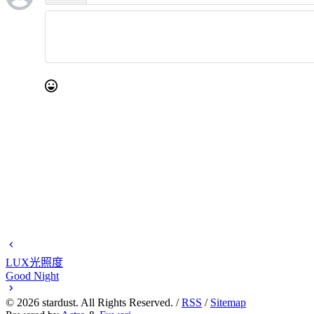
LUX光照度
Good Night
©
2026
stardust. All Rights Reserved. /
RSS
/
Sitemap