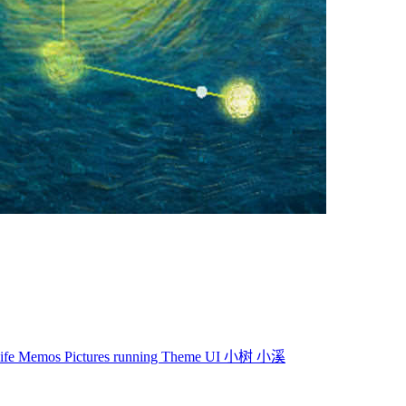
life
Memos
Pictures
running
Theme
UI
小树
小溪