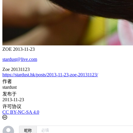
ZOE 2013-11-23
stardust@live.com
Zoe 20131123
https://stardust.hk/posts/2013-11-23-zoe-20131123/
作者
stardust
发布于
2013-11-23
许可协议
CC BY-NC-SA 4.0
昵称