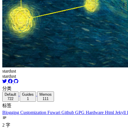
stardust
stardust
分类
Default
Guides
Memos
722
1
111
标签
Blogging
Customization
Fuwari
Github
GPG
Hardware
Html
Jekyll
2 字