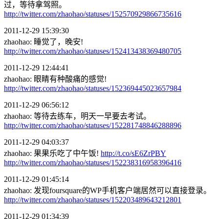
过，等待拿驾照。
http://twitter.com/zhaohao/statuses/152570929866735616
2011-12-29 15:39:30
zhaohao: 睡觉了，晚安!
http://twitter.com/zhaohao/statuses/152413438369480705
2011-12-29 12:44:41
zhaohao: 眼睛有种酸痛的感觉!
http://twitter.com/zhaohao/statuses/152369445023657984
2011-12-29 06:56:12
zhaohao: 等待去练车，明天一早要去考试。
http://twitter.com/zhaohao/statuses/152281748846288896
2011-12-29 04:03:37
zhaohao: 果果乐吃了中午饭!
http://t.co/sE6ZrPBY
http://twitter.com/zhaohao/statuses/152238316958396416
2011-12-29 01:45:14
zhaohao: 发现foursquare的WP手机客户端居然可以直接登录。
http://twitter.com/zhaohao/statuses/152203489643212801
2011-12-29 01:34:39