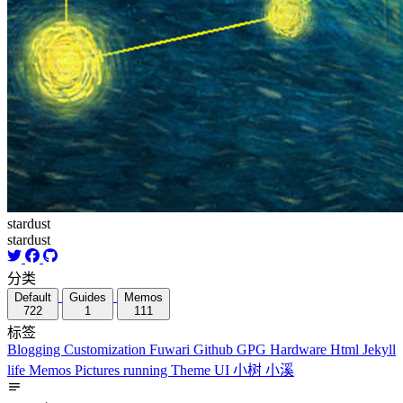
stardust
stardust
分类
Default
Guides
Memos
722
1
111
标签
Blogging
Customization
Fuwari
Github
GPG
Hardware
Html
Jekyll
life
Memos
Pictures
running
Theme
UI
小树
小溪