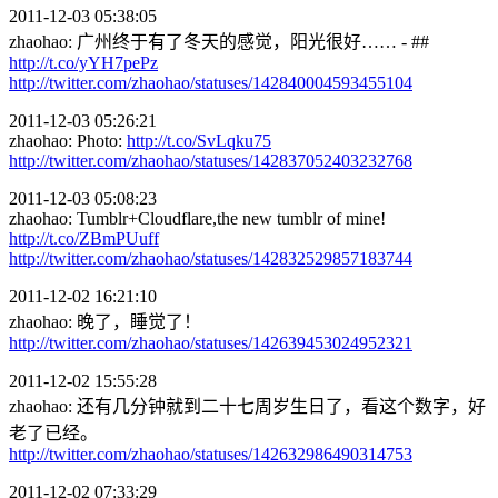
2011-12-03 05:38:05
zhaohao: 广州终于有了冬天的感觉，阳光很好…… - ##
http://t.co/yYH7pePz
http://twitter.com/zhaohao/statuses/142840004593455104
2011-12-03 05:26:21
zhaohao: Photo:
http://t.co/SvLqku75
http://twitter.com/zhaohao/statuses/142837052403232768
2011-12-03 05:08:23
zhaohao: Tumblr+Cloudflare,the new tumblr of mine!
http://t.co/ZBmPUuff
http://twitter.com/zhaohao/statuses/142832529857183744
2011-12-02 16:21:10
zhaohao: 晚了，睡觉了！
http://twitter.com/zhaohao/statuses/142639453024952321
2011-12-02 15:55:28
zhaohao: 还有几分钟就到二十七周岁生日了，看这个数字，好
老了已经。
http://twitter.com/zhaohao/statuses/142632986490314753
2011-12-02 07:33:29