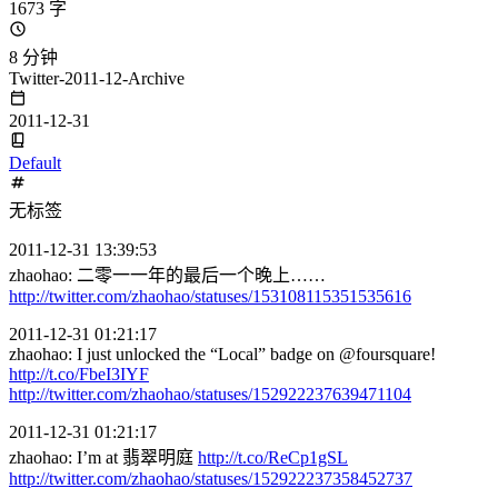
1673 字
8 分钟
Twitter-2011-12-Archive
2011-12-31
Default
无标签
2011-12-31 13:39:53
zhaohao: 二零一一年的最后一个晚上……
http://twitter.com/zhaohao/statuses/153108115351535616
2011-12-31 01:21:17
zhaohao: I just unlocked the “Local” badge on @foursquare!
http://t.co/FbeI3IYF
http://twitter.com/zhaohao/statuses/152922237639471104
2011-12-31 01:21:17
zhaohao: I’m at 翡翠明庭
http://t.co/ReCp1gSL
http://twitter.com/zhaohao/statuses/152922237358452737