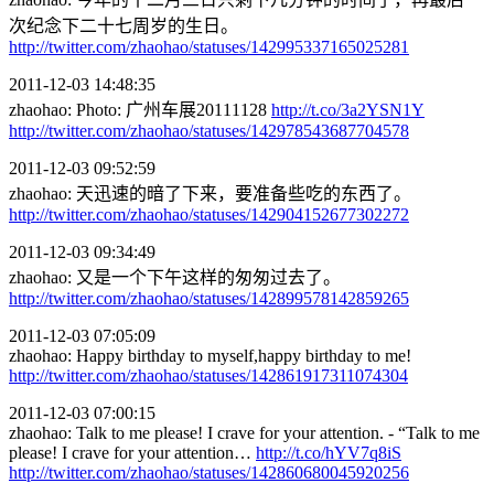
次纪念下二十七周岁的生日。
http://twitter.com/zhaohao/statuses/142995337165025281
2011-12-03 14:48:35
zhaohao: Photo: 广州车展20111128
http://t.co/3a2YSN1Y
http://twitter.com/zhaohao/statuses/142978543687704578
2011-12-03 09:52:59
zhaohao: 天迅速的暗了下来，要准备些吃的东西了。
http://twitter.com/zhaohao/statuses/142904152677302272
2011-12-03 09:34:49
zhaohao: 又是一个下午这样的匆匆过去了。
http://twitter.com/zhaohao/statuses/142899578142859265
2011-12-03 07:05:09
zhaohao: Happy birthday to myself,happy birthday to me!
http://twitter.com/zhaohao/statuses/142861917311074304
2011-12-03 07:00:15
zhaohao: Talk to me please! I crave for your attention. - “Talk to me
please! I crave for your attention…
http://t.co/hYV7q8iS
http://twitter.com/zhaohao/statuses/142860680045920256