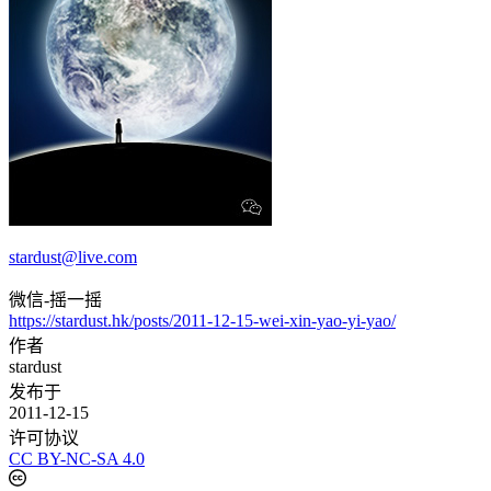
stardust@live.com
微信-摇一摇
https://stardust.hk/posts/2011-12-15-wei-xin-yao-yi-yao/
作者
stardust
发布于
2011-12-15
许可协议
CC BY-NC-SA 4.0