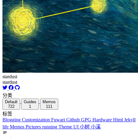
stardust
stardust
分类
Default
Guides
Memos
722
1
111
标签
Blogging
Customization
Fuwari
Github
GPG
Hardware
Html
Jekyll
life
Memos
Pictures
running
Theme
UI
小树
小溪