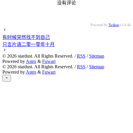
没有评论
Powered by
Twikoo
v1.6.44
有时候突然找不到自己
只言片语二零一零年十月
©
2026
stardust. All Rights Reserved. /
RSS
/
Sitemap
Powered by
Astro
&
Fuwari
©
2026
stardust. All Rights Reserved. /
RSS
/
Sitemap
Powered by
Astro
&
Fuwari