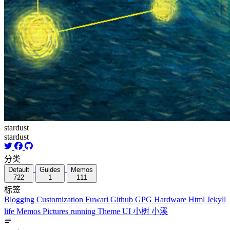
stardust
stardust
分类
Default
Guides
Memos
722
1
111
标签
Blogging
Customization
Fuwari
Github
GPG
Hardware
Html
Jekyll
life
Memos
Pictures
running
Theme
UI
小树
小溪