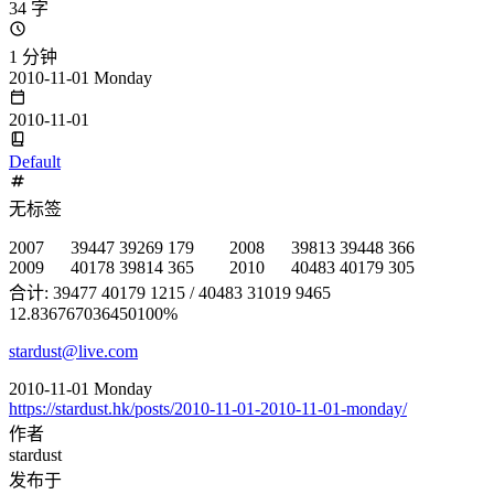
34 字
1 分钟
2010-11-01 Monday
2010-11-01
Default
无标签
2007 39447 39269 179 2008 39813 39448 366
2009 40178 39814 365 2010 40483 40179 305
合计: 39477 40179 1215 / 40483 31019 9465
12.836767036450100%
stardust@live.com
2010-11-01 Monday
https://stardust.hk/posts/2010-11-01-2010-11-01-monday/
作者
stardust
发布于