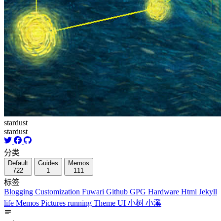
stardust
stardust
分类
Default
Guides
Memos
722
1
111
标签
Blogging
Customization
Fuwari
Github
GPG
Hardware
Html
Jekyll
life
Memos
Pictures
running
Theme
UI
小树
小溪