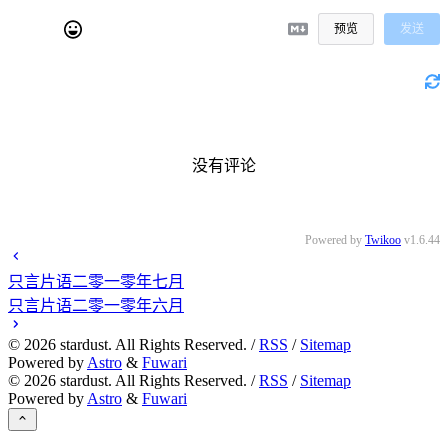
预览
发送
没有评论
Powered by
Twikoo
v1.6.44
只言片语二零一零年七月
只言片语二零一零年六月
©
2026
stardust. All Rights Reserved. /
RSS
/
Sitemap
Powered by
Astro
&
Fuwari
©
2026
stardust. All Rights Reserved. /
RSS
/
Sitemap
Powered by
Astro
&
Fuwari