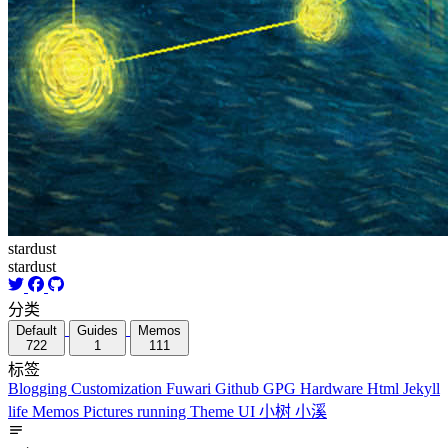
stardust
stardust
分类
Default
Guides
Memos
722
1
111
标签
Blogging
Customization
Fuwari
Github
GPG
Hardware
Html
Jekyll
life
Memos
Pictures
running
Theme
UI
小树
小溪