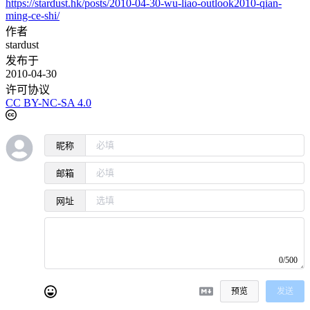
https://stardust.hk/posts/2010-04-30-wu-liao-outlook2010-qian-
ming-ce-shi/
作者
stardust
发布于
2010-04-30
许可协议
CC BY-NC-SA 4.0
昵称
邮箱
网址
0/500
预览
发送