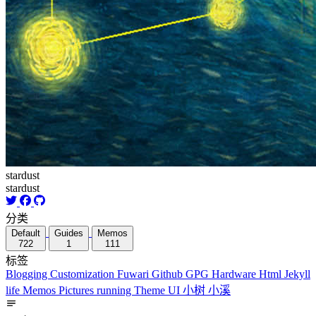
stardust
stardust
分类
Default
Guides
Memos
722
1
111
标签
Blogging
Customization
Fuwari
Github
GPG
Hardware
Html
Jekyll
life
Memos
Pictures
running
Theme
UI
小树
小溪