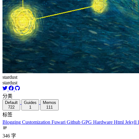
stardust
stardust
分类
Default
Guides
Memos
722
1
111
标签
Blogging
Customization
Fuwari
Github
GPG
Hardware
Html
Jekyll
346 字