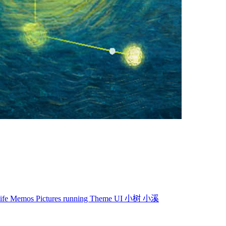
life
Memos
Pictures
running
Theme
UI
小树
小溪