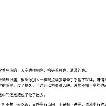
吹着凉凉的，天空也很明净，抬头看月亮，清澈的亮。
去脑袋很痛，很想像别人一样喝点酒就晕晕乎乎躺下就睡，可惜
醒的感觉，过了挺久，当时还以为很难入睡。没想不知不觉的也
但中间还是把位子让了出去。
，但不想下去吃饭，又感觉有点困，于是躺下睡觉，混沌中有种