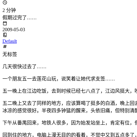
2 分钟
假期过完了……
2009-05-03
Default
无标签
几天很快过去了……
一个朋友五一去莲花山玩，说笑着让她代求支签……
五一晚上在江边吃饭，去到时候已经七八点了，江边风挺大，
五二晚上又去了同样的地方，应该算喝了挺多的白酒，晚上回
冰凉的感觉很好。半夜四多钟猛的醒来，头依旧痛，但特别清
下午从番禺回来，地铁人很多，因为始发站坐上，肯定有位，
回到住的地方，电脑上漫无目的的看着，不觉中又到五点多了