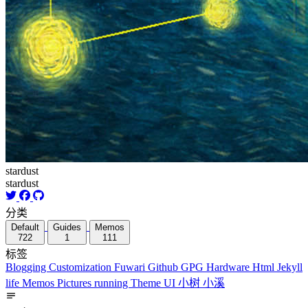
stardust
stardust
分类
Default
Guides
Memos
722
1
111
标签
Blogging
Customization
Fuwari
Github
GPG
Hardware
Html
Jekyll
life
Memos
Pictures
running
Theme
UI
小树
小溪