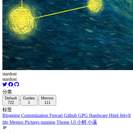
stardust
stardust
分类
Default
Guides
Memos
722
1
111
标签
Blogging
Customization
Fuwari
Github
GPG
Hardware
Html
Jekyll
life
Memos
Pictures
running
Theme
UI
小树
小溪