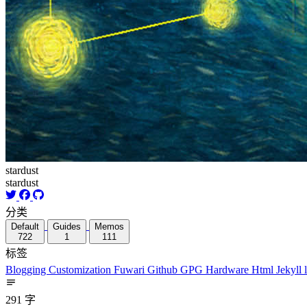
stardust
stardust
分类
Default
Guides
Memos
722
1
111
标签
Blogging
Customization
Fuwari
Github
GPG
Hardware
Html
Jekyll
291 字