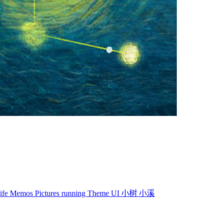
life
Memos
Pictures
running
Theme
UI
小树
小溪