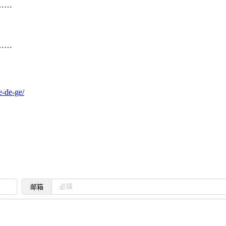
……
。
……
e-de-ge/
邮箱