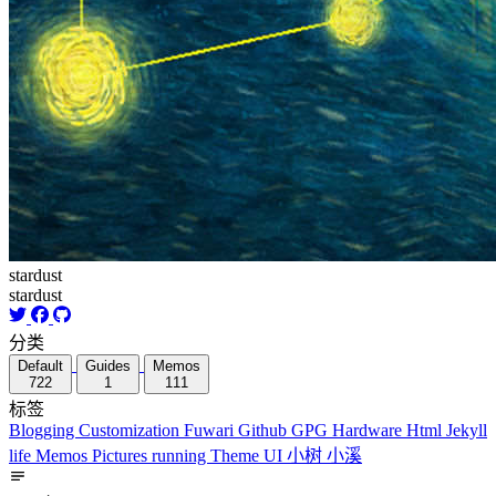
stardust
stardust
分类
Default
Guides
Memos
722
1
111
标签
Blogging
Customization
Fuwari
Github
GPG
Hardware
Html
Jekyll
life
Memos
Pictures
running
Theme
UI
小树
小溪