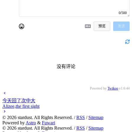
0/500
预览
发送
没有评论
Powered by
Twikoo
v1.6.44
今天回了次中大
Alizee,the first sight
©
2026
stardust. All Rights Reserved. /
RSS
/
Sitemap
Powered by
Astro
&
Fuwari
©
2026
stardust. All Rights Reserved. /
RSS
/
Sitemap