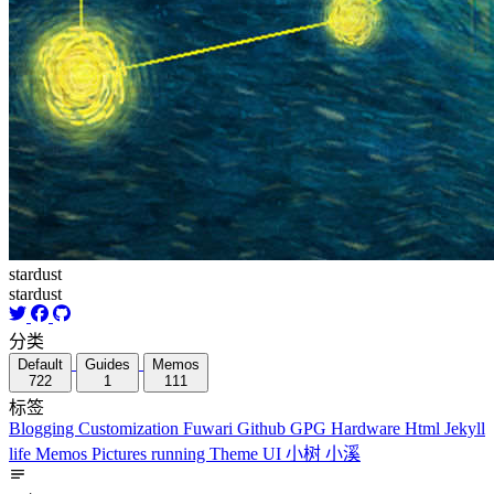
stardust
stardust
分类
Default
Guides
Memos
722
1
111
标签
Blogging
Customization
Fuwari
Github
GPG
Hardware
Html
Jekyll
life
Memos
Pictures
running
Theme
UI
小树
小溪