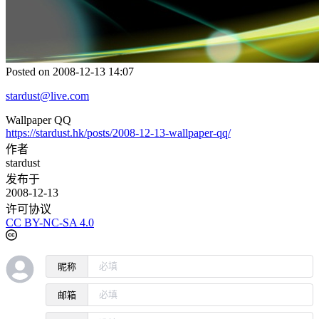
Posted on 2008-12-13 14:07
stardust@live.com
Wallpaper QQ
https://stardust.hk/posts/2008-12-13-wallpaper-qq/
作者
stardust
发布于
2008-12-13
许可协议
CC BY-NC-SA 4.0
昵称
邮箱