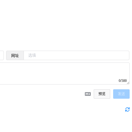
网址
0/500
预览
发送