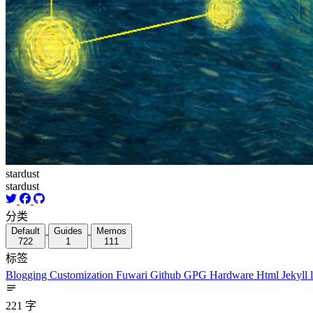
stardust
stardust
分类
Default
Guides
Memos
722
1
111
标签
Blogging
Customization
Fuwari
Github
GPG
Hardware
Html
Jekyll
221 字