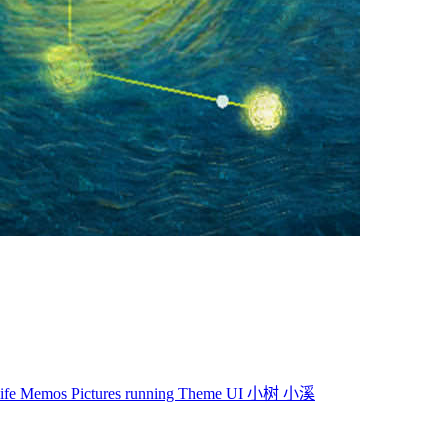
life
Memos
Pictures
running
Theme
UI
小树
小溪