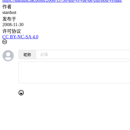
https://stardust.hk/posts/2008-11-30-shi-yi-yue-de-zui-hou-yi-tian/
作者
stardust
发布于
2008-11-30
许可协议
CC BY-NC-SA 4.0
昵称