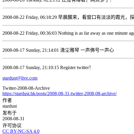
2008-08-22 Friday, 06:18:29 早晨醒来，看
2008-08-22 Friday, 00:36:03 Nothing is as far away as one minute ag
2008-08-17 Sunday, 21:14:01 清尘雅琴 一声佛号一声心
2008-08-17 Sunday, 21:10:15 Register twitter！
stardust@live.com
Twitter-2008-08-Archive
https://stardust.hk/posts/2008-08-31-twitter-2008-08-archive/
作者
stardust
发布于
2008-08-31
许可协议
CC BY-NC-SA 4.0