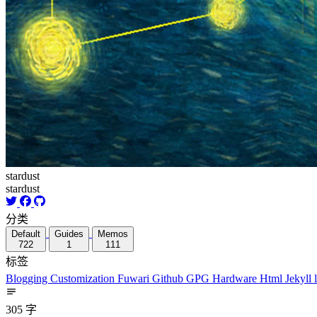
stardust
stardust
分类
Default
Guides
Memos
722
1
111
标签
Blogging
Customization
Fuwari
Github
GPG
Hardware
Html
Jekyll
305 字