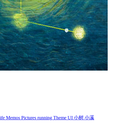
life
Memos
Pictures
running
Theme
UI
小树
小溪