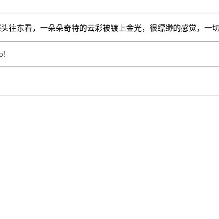
窗口有淡淡的霞光，探头往东看，一朵朵奇特的云彩被镀上金光，很缥缈的感
o!